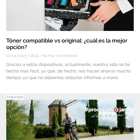
Tóner compatible vs original: ¿cuál es la mejor
opción?
12/04/2023
18:19
No hay comentarios
Gracias a estos dispositivos, actualmente, nuestra vida se ha
hecho más fácil, ya que, de hecho, nos hacen ahorrar mucho
tiempo, ya que no debemos redactar informes a mano
PUBLICIDAD