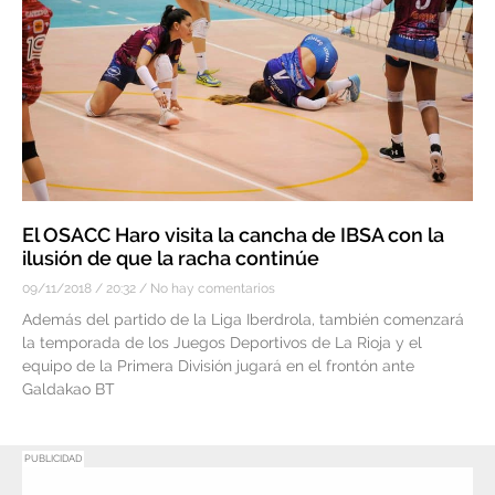
El OSACC Haro visita la cancha de IBSA con la
ilusión de que la racha continúe
09/11/2018
20:32
No hay comentarios
Además del partido de la Liga Iberdrola, también comenzará
la temporada de los Juegos Deportivos de La Rioja y el
equipo de la Primera División jugará en el frontón ante
Galdakao BT
PUBLICIDAD