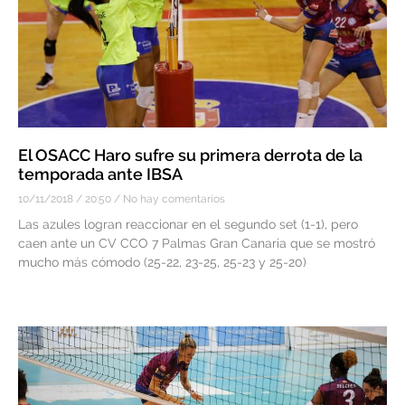
El OSACC Haro sufre su primera derrota de la
temporada ante IBSA
10/11/2018
20:50
No hay comentarios
Las azules logran reaccionar en el segundo set (1-1), pero
caen ante un CV CCO 7 Palmas Gran Canaria que se mostró
mucho más cómodo (25-22, 23-25, 25-23 y 25-20)