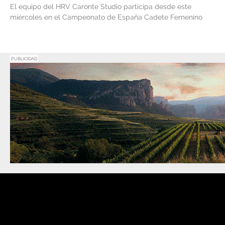
El equipo del HRV Caronte Studio participa desde este
miércoles en el Campeonato de España Cadete Femenino
PUBLICIDAD