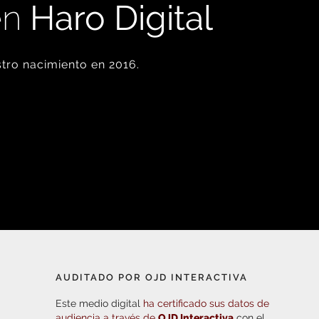
en
Haro Digital
tro nacimiento en 2016.
AUDITADO POR OJD INTERACTIVA
Este medio digital
ha certificado sus datos de
audiencia a través de
OJD Interactiva
con el