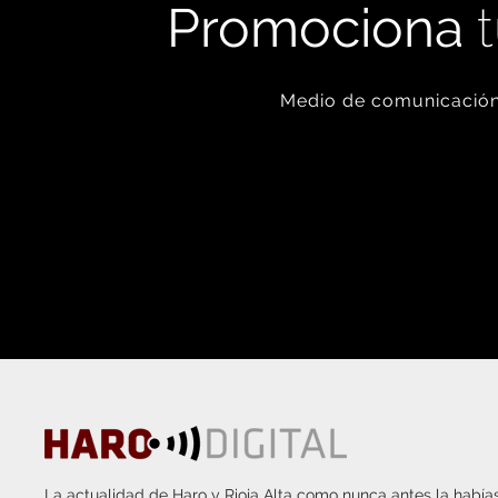
Promociona
t
Medio de comunicación 
La actualidad de Haro y Rioja Alta como nunca antes la habías