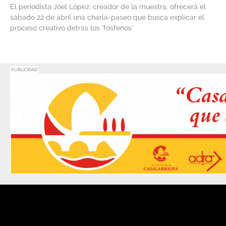
El periodista Jöel López, creador de la muestra, ofrecerá el
sábado 22 de abril una charla-paseo que busca explicar el
proceso creativo detrás los ‘fosfenos’
PUBLICIDAD