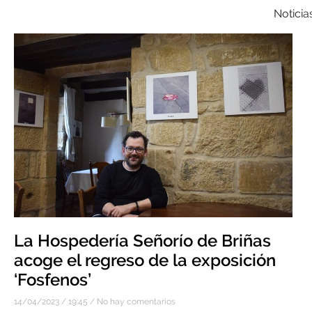
Noticia
La Hospedería Señorío de Briñas
acoge el regreso de la exposición
‘Fosfenos’
14/04/2023
19:45
No hay comentarios