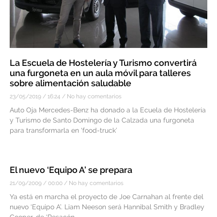
La Escuela de Hostelería y Turismo convertirá
una furgoneta en un aula móvil para talleres
sobre alimentación saludable
23/05/2019
16:24
No hay comentarios
Auto Oja Mercedes-Benz ha donado a la Ecuela de Hostelería
y Turismo de Santo Domingo de la Calzada una furgoneta
para transformarla en ‘food-truck’
El nuevo ‘Equipo A’ se prepara
21/09/2009
00:00
No hay comentarios
Ya está en marcha el proyecto de Joe Carnahan al frente del
nuevo ‘Equipo A’. Liam Neeson será Hannibal Smith y Bradley