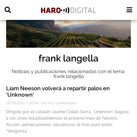
PUBLICIDAD
frank langella
Noticias y publicaciones relacionadas con el tema:
frank langella
Liam Neeson volverá a repartir palos en
‘Unknown’
26/01/2011
00:00
No hay comentarios
Dirigida por el catalán Jaume Collet-Serra, ‘Unknown’ llegará
a los cines estadounidenses el próximo mes de febrero.
Acción, persecuciones, secuencias al más puro estilo
‘Venganza’