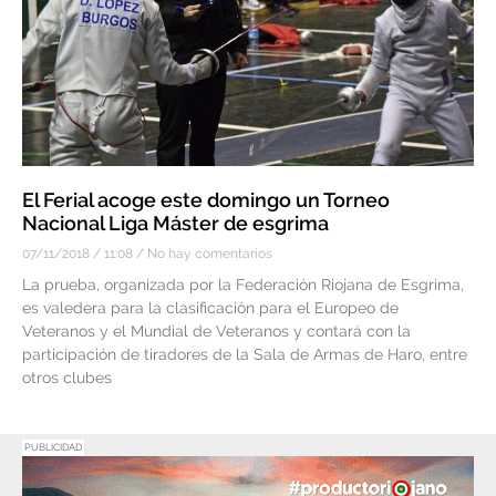
El Ferial acoge este domingo un Torneo
Nacional Liga Máster de esgrima
07/11/2018
11:08
No hay comentarios
La prueba, organizada por la Federación Riojana de Esgrima,
es valedera para la clasificación para el Europeo de
Veteranos y el Mundial de Veteranos y contará con la
participación de tiradores de la Sala de Armas de Haro, entre
otros clubes
PUBLICIDAD