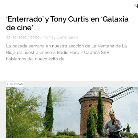
N
‘Enterrado’ y Tony Curtis en ‘Galaxia
de cine’
05/10/2010
00:00
No hay comentarios
La pasada semana en nuestra sección de La Ventana de La
Rioja de nuestra emisora Radio Haro – Cadena SER
hablamos del nuevo éxito del
PUBLICIDAD