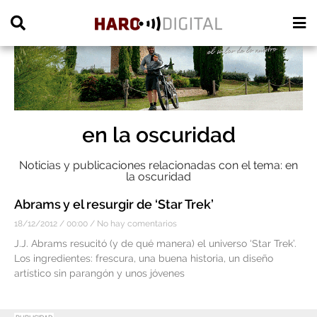
PUBLICIDAD
en la oscuridad
Noticias y publicaciones relacionadas con el tema: en
la oscuridad
Abrams y el resurgir de ‘Star Trek’
18/12/2012
00:00
No hay comentarios
J.J. Abrams resucitó (y de qué manera) el universo ‘Star Trek’.
Los ingredientes: frescura, una buena historia, un diseño
artístico sin parangón y unos jóvenes