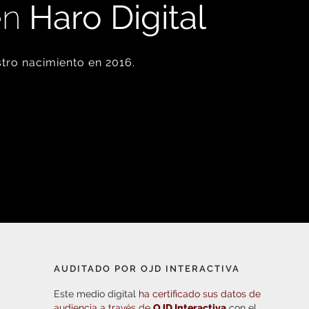
en
Haro Digital
tro nacimiento en 2016.
AUDITADO POR OJD INTERACTIVA
Este medio digital
ha certificado sus datos de
audiencia a través de
OJD Interactiva
con el