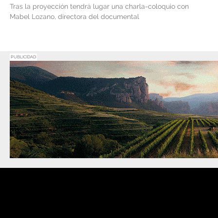
Tras la proyección tendrá lugar una charla-coloquio con
Mabel Lozano, directora del documental
PUBLICIDAD