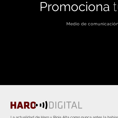
Promociona
t
Medio de comunicación 
La actualidad de Haro y Rioja Alta como nunca antes la habías