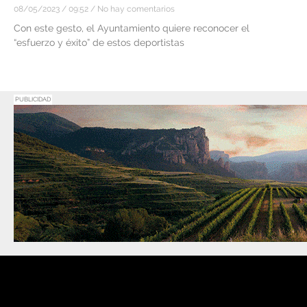
08/05/2023
09:52
No hay comentarios
Con este gesto, el Ayuntamiento quiere reconocer el
“esfuerzo y éxito” de estos deportistas
PUBLICIDAD