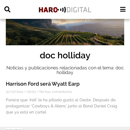
PUBLICIDAD
doc holliday
Noticias y publicaciones relacionadas con el tema: doc
holliday
Harrison Ford será Wyatt Earp
31/07/2011
00:00
No hay comentarios
Parece que ‘Indi’ le ha pillado gusto al Oeste. Después de
protagonizar ‘Cowboys & Aliens’ junto al Bond Daniel Craig
que ya está en cartel