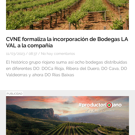
CVNE formaliza la incorporación de Bodegas LA
VAL a la compañía
11/03/2023
08:37
No hay comentarios
El histórico grupo riojano suma así ocho bodegas distribuidas
en diferentes DO: DOCa Rioja, Ribera del Duero, DO Cava, DO
Valdeorras y ahora DO Rías Baixas
PUBLICIDAD