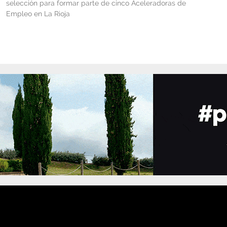
selección para formar parte de cinco Aceleradoras de
Empleo en La Rioja