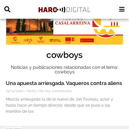
PUBLICIDAD
cowboys
Noticias y publicaciones relacionadas con el tema:
cowboys
Una apuesta arriesgada. Vaqueros contra aliens
19/11/2010
00:00
No hay comentarios
Mezcla arriesgada la de lo nuevo de Jon Favreau, actor y
hasta hace un tiempo director, desde que se puso a los
mandos de las