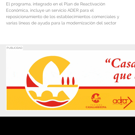
El programa, integrado en el Plan de Reactivación
Económica, incluye un servicio ADER para el
reposicionamiento de los establecimientos comerciales y
varias líneas de ayuda para la modernización del sector
PUBLICIDAD