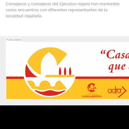
Consejeros y consejeras del Ejecutivo riojano han mantenido
varios encuentros con diferentes representantes de la
localidad riojalteña
PUBLICIDAD