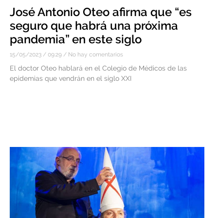
José Antonio Oteo afirma que “es
seguro que habrá una próxima
pandemia” en este siglo
15/05/2023
09:29
No hay comentarios
El doctor Oteo hablará en el Colegio de Médicos de las
epidemias que vendrán en el siglo XXI