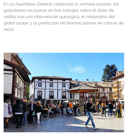
En su Asamblea General celebrada la semana pasada, los
galardones recayeron en tres trabajos sobre el dolor de
rodilla tras una intervención quirúrgica; el melanoma del
globo ocular y la predicción de biomarcadores en cáncer de
recto