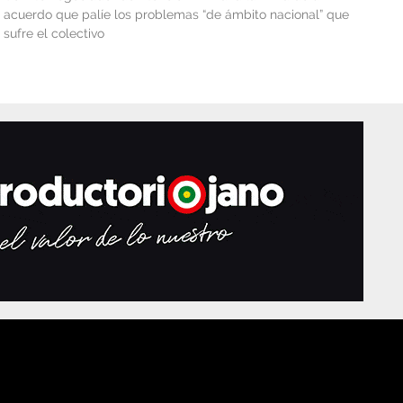
acuerdo que palíe los problemas “de ámbito nacional” que
sufre el colectivo