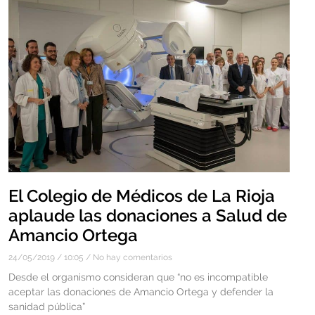
El Colegio de Médicos de La Rioja
aplaude las donaciones a Salud de
Amancio Ortega
24/05/2019
10:05
No hay comentarios
Desde el organismo consideran que “no es incompatible
aceptar las donaciones de Amancio Ortega y defender la
sanidad pública”