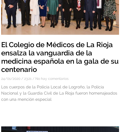
El Colegio de Médicos de La Rioja
ensalza la vanguardia de la
medicina española en la gala de su
centenario
24/01/2020
23:21
No hay comentarios
Los cuerpos de la Policía Local de Logroño, la Policía
Nacional y la Guardia Civil de La Rioja fueron homenajeados
con una mención especial