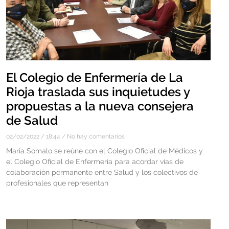
El Colegio de Enfermería de La
Rioja traslada sus inquietudes y
propuestas a la nueva consejera
de Salud
02/02/2022
18:44
No hay comentarios
María Somalo se reúne con el Colegio Oficial de Médicos y
el Colegio Oficial de Enfermería para acordar vías de
colaboración permanente entre Salud y los colectivos de
profesionales que representan