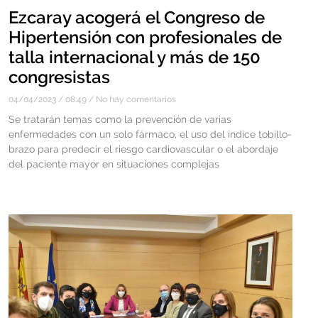
Ezcaray acogerá el Congreso de
Hipertensión con profesionales de
talla internacional y más de 150
congresistas
04/04/2023
08:49
No hay comentarios
Se tratarán temas como la prevención de varias
enfermedades con un solo fármaco, el uso del índice tobillo-
brazo para predecir el riesgo cardiovascular o el abordaje
del paciente mayor en situaciones complejas