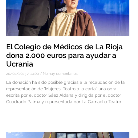
El Colegio de Médicos de La Rioja
dona 2.000 euros para ayudar a
Ucrania
20/02/2023
10:00
No hay comentarios
La donación ha sido posible gracias a la recaudación de la
representación de ‘Mujeres. Teatro a la carta’, una obra
escrita por el doctor Sáez Aldana y dirigida por el doctor
Cuadrado Palma y representada por La Garnacha Teatro