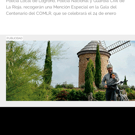
Policía Local de Logroño, Policía Nacional y Guardia Civil de
La Rioja, recogerán una Mención Especial en la Gala del
Centenario del COMLR, que se celebrará el 24 de enero
PUBLICIDAD