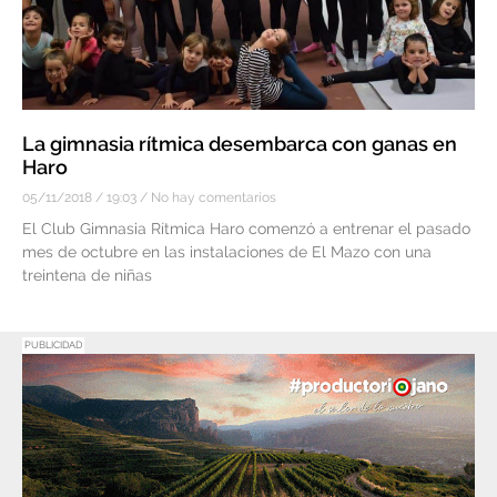
La gimnasia rítmica desembarca con ganas en
Haro
05/11/2018
19:03
No hay comentarios
El Club Gimnasia Rítmica Haro comenzó a entrenar el pasado
mes de octubre en las instalaciones de El Mazo con una
treintena de niñas
PUBLICIDAD