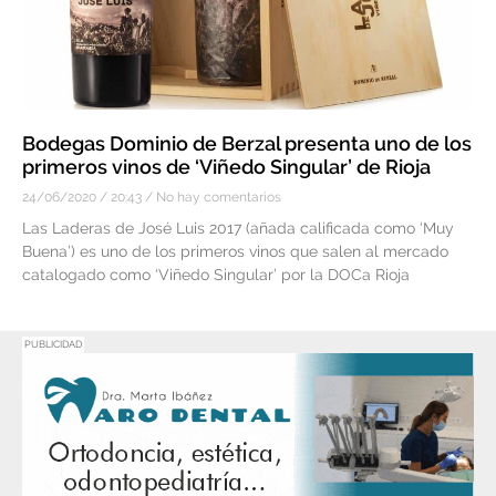
Bodegas Dominio de Berzal presenta uno de los
primeros vinos de ‘Viñedo Singular’ de Rioja
24/06/2020
20:43
No hay comentarios
Las Laderas de José Luis 2017 (añada calificada como ‘Muy
Buena’) es uno de los primeros vinos que salen al mercado
catalogado como ‘Viñedo Singular’ por la DOCa Rioja
PUBLICIDAD