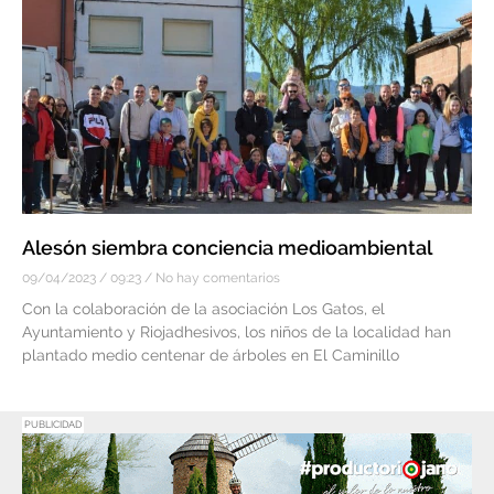
Alesón siembra conciencia medioambiental
09/04/2023
09:23
No hay comentarios
Con la colaboración de la asociación Los Gatos, el
Ayuntamiento y Riojadhesivos, los niños de la localidad han
plantado medio centenar de árboles en El Caminillo
PUBLICIDAD