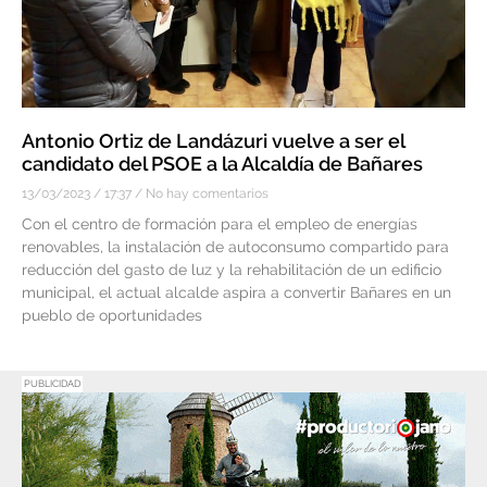
Antonio Ortiz de Landázuri vuelve a ser el
candidato del PSOE a la Alcaldía de Bañares
13/03/2023
17:37
No hay comentarios
Con el centro de formación para el empleo de energías
renovables, la instalación de autoconsumo compartido para
reducción del gasto de luz y la rehabilitación de un edificio
municipal, el actual alcalde aspira a convertir Bañares en un
pueblo de oportunidades
PUBLICIDAD