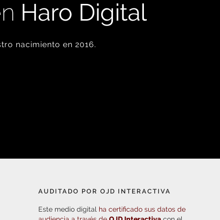
en
Haro Digital
tro nacimiento en 2016.
AUDITADO POR OJD INTERACTIVA
Este medio digital
ha certificado sus datos de
audiencia a través de
OJD Interactiva
con el