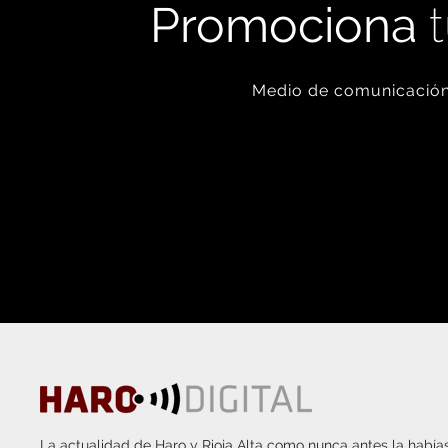
Promociona
t
Medio de comunicación 
La actualidad de Haro y Rioja Alta como nunca antes la habías