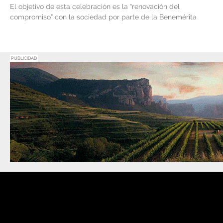
El objetivo de esta celebración es la “renovación del
compromiso” con la sociedad por parte de la Benemérita
PUBLICIDAD