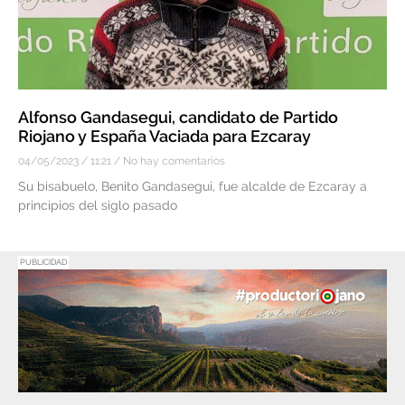
Alfonso Gandasegui, candidato de Partido
Riojano y España Vaciada para Ezcaray
04/05/2023
11:21
No hay comentarios
Su bisabuelo, Benito Gandasegui, fue alcalde de Ezcaray a
principios del siglo pasado
PUBLICIDAD