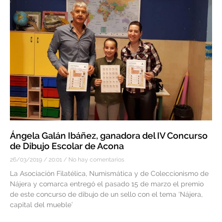
Ángela Galán Ibáñez, ganadora del IV Concurso
de Dibujo Escolar de Acona
26/03/2019
20:01
No hay comentarios
La Asociación Filatélica, Numismática y de Coleccionismo de
Nájera y comarca entregó el pasado 15 de marzo el premio
de este concurso de dibujo de un sello con el tema ‘Nájera,
capital del mueble’