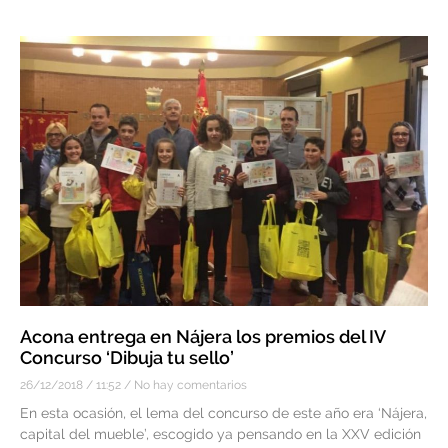
Acona entrega en Nájera los premios del IV
Concurso ‘Dibuja tu sello’
26/12/2018
11:52
No hay comentarios
En esta ocasión, el lema del concurso de este año era ‘Nájera,
capital del mueble’, escogido ya pensando en la XXV edición