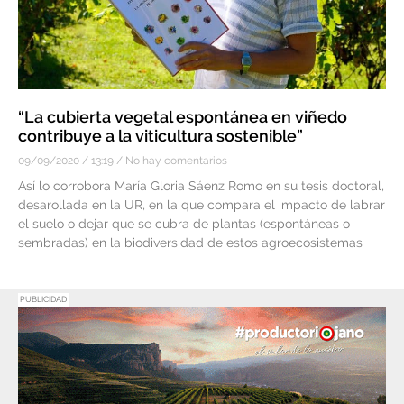
“La cubierta vegetal espontánea en viñedo
contribuye a la viticultura sostenible”
09/09/2020
13:19
No hay comentarios
Así lo corrobora María Gloria Sáenz Romo en su tesis doctoral,
desarollada en la UR, en la que compara el impacto de labrar
el suelo o dejar que se cubra de plantas (espontáneas o
sembradas) en la biodiversidad de estos agroecosistemas
PUBLICIDAD