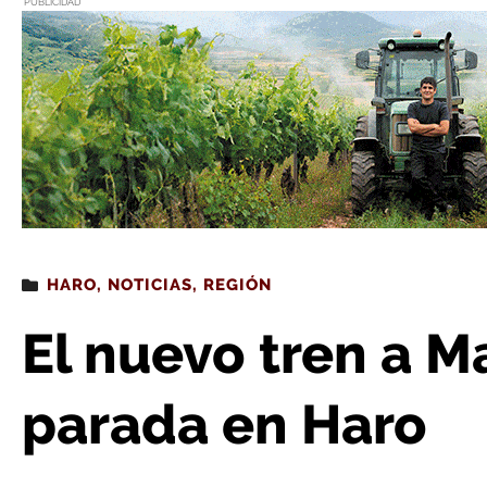
PUBLICIDAD
Estás leyendo
: El nuevo tren a Madrid hará ta
HARO
,
NOTICIAS
,
REGIÓN
El nuevo tren a M
parada en Haro