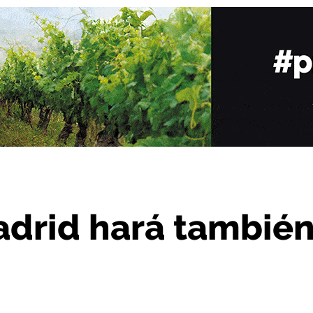
mbién parada en Haro
adrid hará tambié