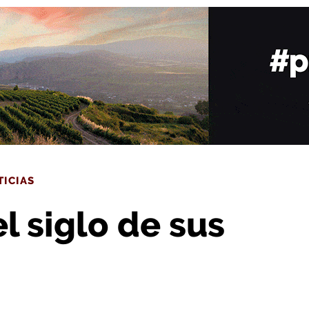
uces (VI)
TICIAS
l siglo de sus