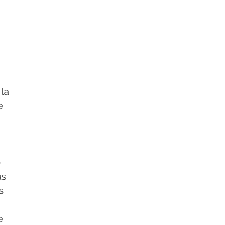
 la
e
e
as
s
e