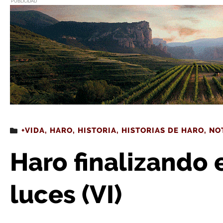
PUBLICIDAD
Estás leyendo
: Haro finalizando el siglo de sus l
+VIDA
,
HARO
,
HISTORIA
,
HISTORIAS DE HARO
,
NO
Haro finalizando e
luces (VI)