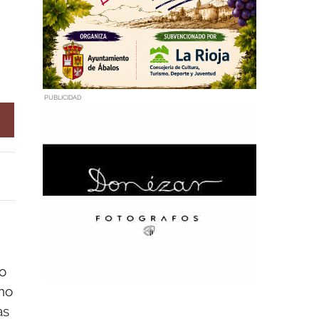
PUBLICIDAD
no
“no
as