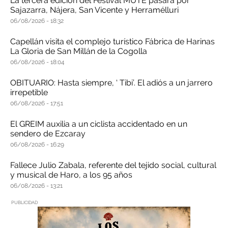
La tercera edición del Festival MUTE pasará por
Sajazarra, Nájera, San Vicente y Herramélluri
06/08/2026
18:32
Capellán visita el complejo turístico Fábrica de Harinas
La Gloria de San Millán de la Cogolla
06/08/2026
18:04
OBITUARIO: Hasta siempre, ‘ Tibi’. El adiós a un jarrero
irrepetible
06/08/2026
17:51
El GREIM auxilia a un ciclista accidentado en un
sendero de Ezcaray
06/08/2026
16:29
Fallece Julio Zabala, referente del tejido social, cultural
y musical de Haro, a los 95 años
06/08/2026
13:21
PUBLICIDAD