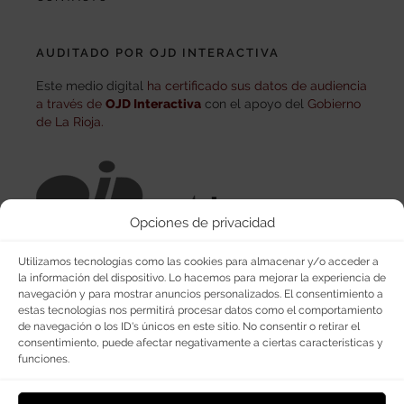
AUDITADO POR OJD INTERACTIVA
Este medio digital
ha certificado sus datos de audiencia
a través de
OJD Interactiva
con el apoyo del
Gobierno
de La Rioja.
Opciones de privacidad
Utilizamos tecnologías como las cookies para almacenar y/o acceder a
la información del dispositivo. Lo hacemos para mejorar la experiencia de
navegación y para mostrar anuncios personalizados. El consentimiento a
estas tecnologías nos permitirá procesar datos como el comportamiento
de navegación o los ID's únicos en este sitio. No consentir o retirar el
consentimiento, puede afectar negativamente a ciertas características y
funciones.