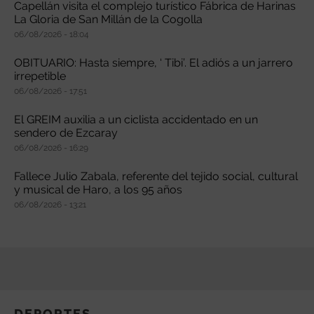
Capellán visita el complejo turístico Fábrica de Harinas
La Gloria de San Millán de la Cogolla
06/08/2026
18:04
OBITUARIO: Hasta siempre, ‘ Tibi’. El adiós a un jarrero
irrepetible
06/08/2026
17:51
El GREIM auxilia a un ciclista accidentado en un
sendero de Ezcaray
06/08/2026
16:29
Fallece Julio Zabala, referente del tejido social, cultural
y musical de Haro, a los 95 años
06/08/2026
13:21
DEPORTES