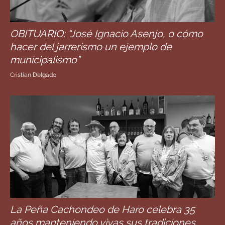
OBITUARIO: “José Ignacio Asenjo, o cómo
hacer del jarrerismo un ejemplo de
municipalismo”
Cristian Delgado
La Peña Cachondeo de Haro celebra 35
años manteniendo vivas sus tradiciones