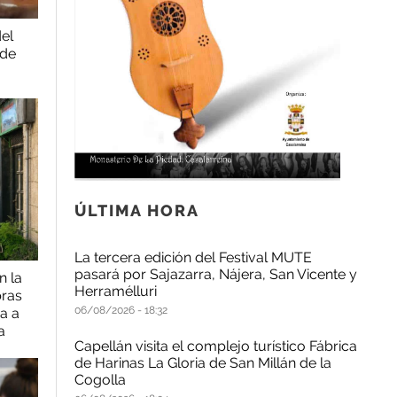
del
 de
ÚLTIMA HORA
La tercera edición del Festival MUTE
pasará por Sajazarra, Nájera, San Vicente y
 la
Herramélluri
bras
06/08/2026
18:32
a a
a
Capellán visita el complejo turístico Fábrica
de Harinas La Gloria de San Millán de la
Cogolla