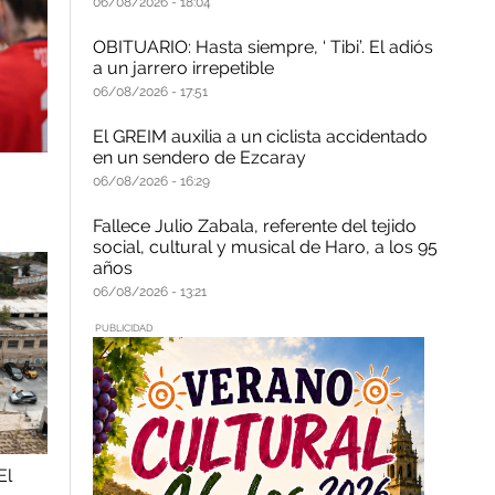
06/08/2026
18:04
OBITUARIO: Hasta siempre, ‘ Tibi’. El adiós
a un jarrero irrepetible
06/08/2026
17:51
El GREIM auxilia a un ciclista accidentado
en un sendero de Ezcaray
06/08/2026
16:29
Fallece Julio Zabala, referente del tejido
social, cultural y musical de Haro, a los 95
años
06/08/2026
13:21
PUBLICIDAD
El