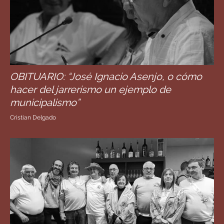
OBITUARIO: “José Ignacio Asenjo, o cómo
hacer del jarrerismo un ejemplo de
municipalismo”
Cristian Delgado