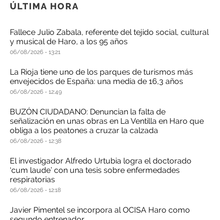
ÚLTIMA HORA
Fallece Julio Zabala, referente del tejido social, cultural
y musical de Haro, a los 95 años
06/08/2026
13:21
La Rioja tiene uno de los parques de turismos más
envejecidos de España: una media de 16,3 años
06/08/2026
12:49
BUZÓN CIUDADANO: Denuncian la falta de
señalización en unas obras en La Ventilla en Haro que
obliga a los peatones a cruzar la calzada
06/08/2026
12:38
El investigador Alfredo Urtubia logra el doctorado
‘cum laude’ con una tesis sobre enfermedades
respiratorias
06/08/2026
12:18
Javier Pimentel se incorpora al OCISA Haro como
segundo entrenador