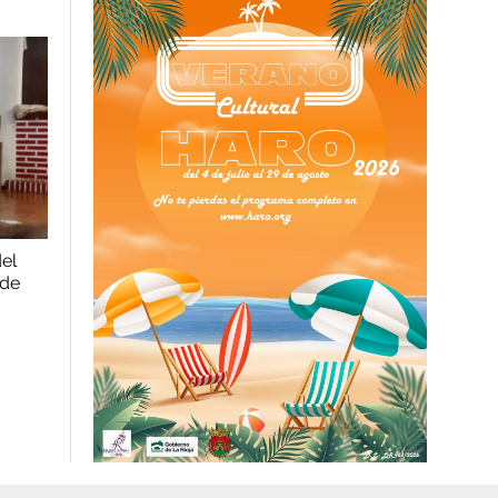
del
 de