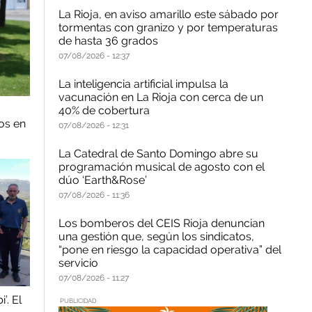
La Rioja, en aviso amarillo este sábado por
tormentas con granizo y por temperaturas
de hasta 36 grados
07/08/2026
12:37
La inteligencia artificial impulsa la
vacunación en La Rioja con cerca de un
40% de cobertura
os en
07/08/2026
12:31
La Catedral de Santo Domingo abre su
programación musical de agosto con el
dúo ‘Earth&Rose’
07/08/2026
11:36
Los bomberos del CEIS Rioja denuncian
una gestión que, según los sindicatos,
“pone en riesgo la capacidad operativa” del
servicio
07/08/2026
11:27
’. El
PUBLICIDAD