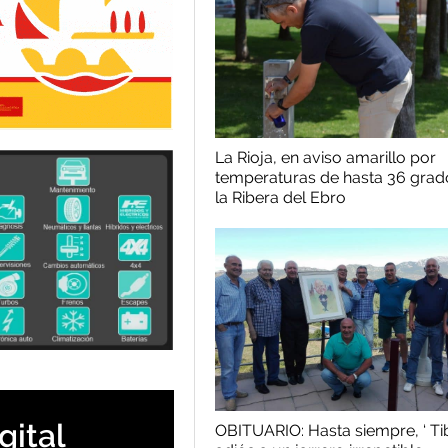
La Rioja, en aviso amarillo por
temperaturas de hasta 36 grad
la Ribera del Ebro
gital
OBITUARIO: Hasta siempre, ‘ Tibi