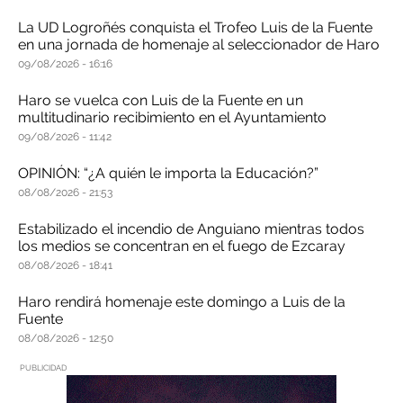
La UD Logroñés conquista el Trofeo Luis de la Fuente
en una jornada de homenaje al seleccionador de Haro
09/08/2026
16:16
Haro se vuelca con Luis de la Fuente en un
multitudinario recibimiento en el Ayuntamiento
09/08/2026
11:42
OPINIÓN: “¿A quién le importa la Educación?”
08/08/2026
21:53
Estabilizado el incendio de Anguiano mientras todos
los medios se concentran en el fuego de Ezcaray
08/08/2026
18:41
Haro rendirá homenaje este domingo a Luis de la
Fuente
08/08/2026
12:50
PUBLICIDAD