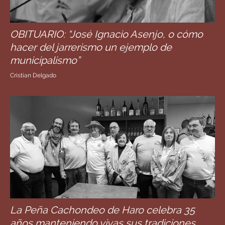
OBITUARIO: “José Ignacio Asenjo, o cómo
hacer del jarrerismo un ejemplo de
municipalismo”
Cristian Delgado
La Peña Cachondeo de Haro celebra 35
años manteniendo vivas sus tradiciones